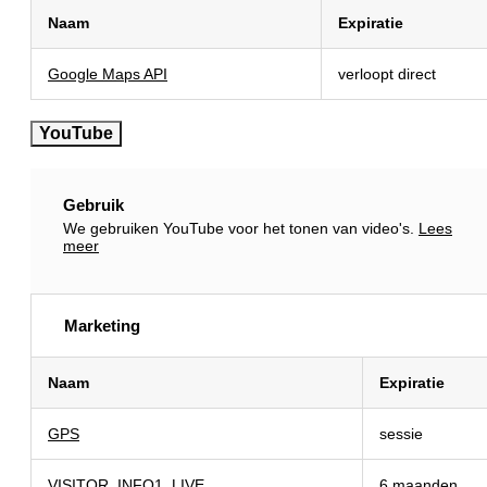
Naam
Expiratie
Google Maps API
verloopt direct
YouTube
Gebruik
We gebruiken YouTube voor het tonen van video's.
Lees
meer
Marketing
Naam
Naam
Naam
Naam
Expiratie
Expiratie
Expiratie
Expiratie
GPS
sessie
VISITOR_INFO1_LIVE
6 maanden