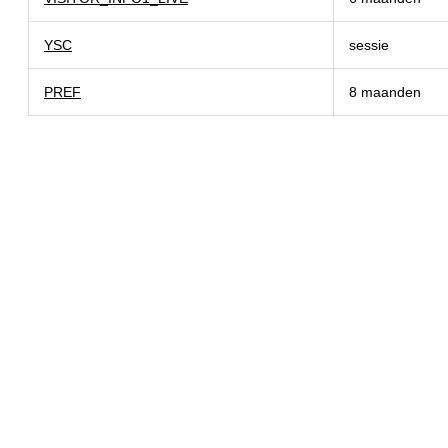
YSC
sessie
PREF
8 maanden