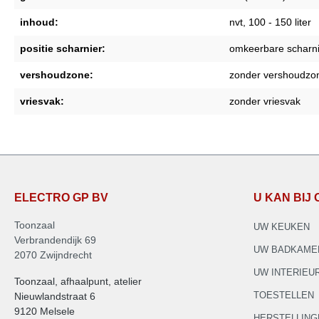
inhoud:
nvt
, 100 - 150 liter
positie scharnier:
omkeerbare scharni
vershoudzone:
zonder vershoudzo
vriesvak:
zonder vriesvak
ELECTRO GP BV
U KAN BIJ
Toonzaal
UW KEUKEN
Verbrandendijk 69
UW BADKAME
2070 Zwijndrecht
UW INTERIEU
Toonzaal, afhaalpunt, atelier
TOESTELLEN
Nieuwlandstraat 6
9120 Melsele
HERSTELLING