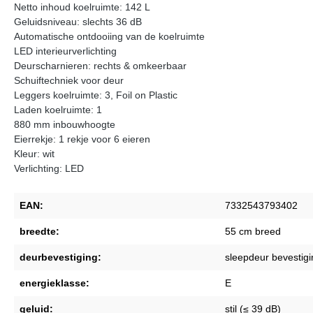
Netto inhoud koelruimte: 142 L
Geluidsniveau: slechts 36 dB
Automatische ontdooiing van de koelruimte
LED interieurverlichting
Deurscharnieren: rechts & omkeerbaar
Schuiftechniek voor deur
Leggers koelruimte: 3, Foil on Plastic
Laden koelruimte: 1
880 mm inbouwhoogte
Eierrekje: 1 rekje voor 6 eieren
Kleur: wit
Verlichting: LED
EAN:
7332543793402
breedte:
55 cm breed
deurbevestiging:
sleepdeur bevestigi
energieklasse:
E
geluid:
stil (≤ 39 dB)