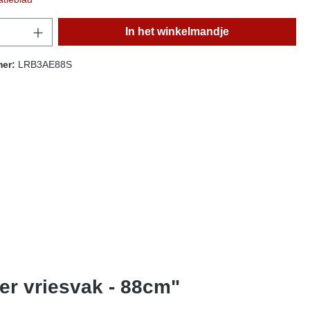
t.product.quantitySelect.legend
In het winkelmandje
mer:
LRB3AE88S
r vriesvak - 88cm"