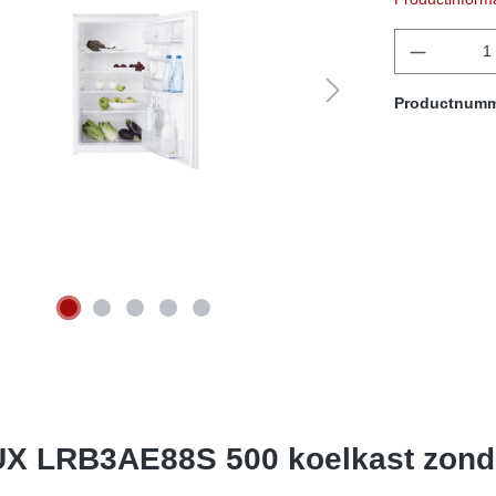
componen
Productnum
X LRB3AE88S 500 koelkast zonde