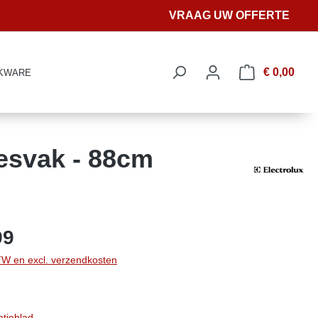
VRAAG UW OFFERTE
€ 0,00
KWARE
esvak - 88cm
99
BTW en excl. verzendkosten
atieblad