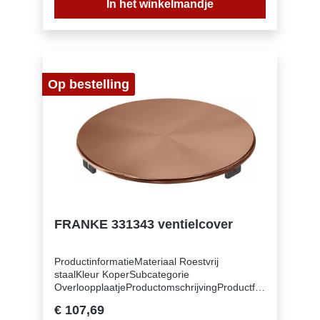
In het winkelmandje
Op bestelling
FRANKE 331343 ventielcover
ProductinformatieMateriaal Roestvrij
staalKleur KoperSubcategorie
OverloopplaatjeProductomschrijvingProductfa
milie Geen (112.0717.494)
€ 107,69