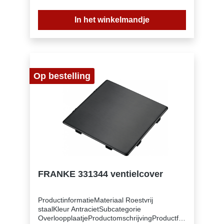
In het winkelmandje
Op bestelling
FRANKE 331344 ventielcover
ProductinformatieMateriaal Roestvrij
staalKleur AntracietSubcategorie
OverloopplaatjeProductomschrijvingProductfa