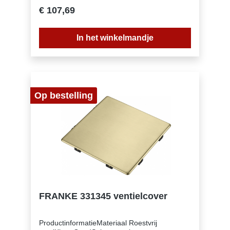
milie Geen (112.0717.462)
€ 107,69
In het winkelmandje
Op bestelling
FRANKE 331345 ventielcover
ProductinformatieMateriaal Roestvrij