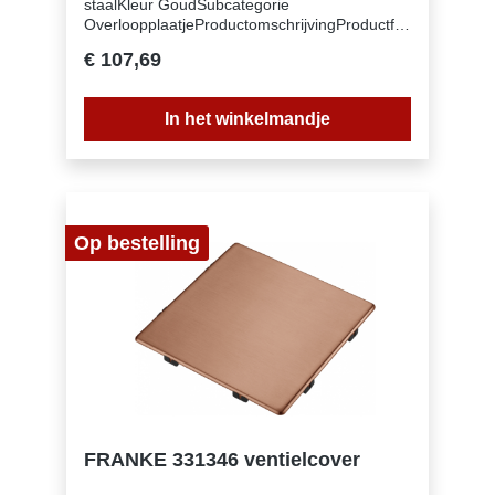
staalKleur GoudSubcategorie
OverloopplaatjeProductomschrijvingProductfa
milie Geen (112.0717.419)
€ 107,69
In het winkelmandje
Op bestelling
FRANKE 331346 ventielcover