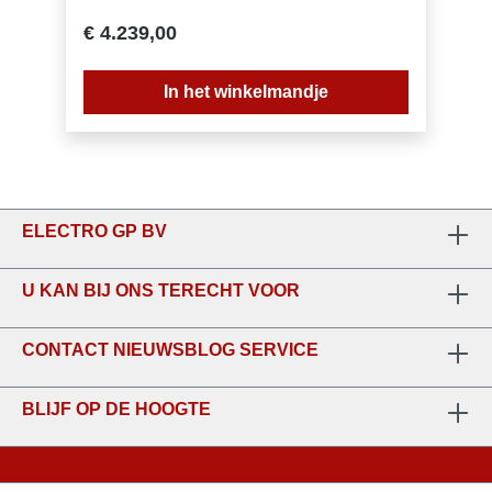
supervriezen, Spaarfunctie/vakantieregeling,
Temperatuurind. v. diepvriesru,
€ 4.239,00
Temperatuurind. v. koelruimte, Waarschuwing
functie vriesgedeelte, Waarschuwingssignaal
voor storingEnergieklasse: EGemiddeld
In het winkelmandje
jaarlijks energieverbruik in kilowattuur per jaar
(kWh/a): 320 kWh/annumTotale volume van
de koelcompartimenten: 401 lTotale volume
van de vriescompartimenten: 171 lAkoestische
geluidsemissies: 39 dB(A) re 1 pWAkoestische
geluidsemissieklasse: CKlimaatklasse:
Gematigd, Subtropisch, Tropisch, Uitgebreid
ELECTRO GP BV
gematigdhyperFresh Premium 0°C:
NeenSupercooling: JasuperFreezing Je kan
alles snel invriezen zonder het risico op
U KAN BIJ ONS TERECHT VOOR
ontdooien.: JaType of bottle rack :
bottleRackbigBox De bigBox biedt volop ruimte
om diepvriesproducten efficiënt op te slaan.:
CONTACT NIEUWSBLOG SERVICE
JaEco modus: JaSilence Extreem stil
BLIJF OP DE HOOGTE