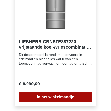
diepvriesladenInvriescapaciteit: 13 kg in 24
uurBewaartijd bij storing: 15 hSuper-vriezen:
yes
LIEBHERR CBNSTE887220
vrijstaande koel-/vriescombinatie -
204cm
Dit designmodel is rondom uitgevoerd in
edelstaal en biedt alles wat u van een
topmodel mag verwachten: een automatische
IceMaker, BioFreshladen voor het langer
bewaren van verse levensmiddelen, dubbele
LED lichtzuilen in het koeldeel, twee
zelfsluitende vriesladen die u nooit meer hoeft
€ 6.099,00
te ontdooien en veel inhoud!
In het winkelmandje