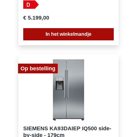
met SoftSystem sluiten zacht. In het BioFresh
gedeelte blijven groenten enfruit tot 3x langer
vers. Het FreshAir filter zorgt voor een fris
€ 5.199,00
interieur en de VarioSafe biedt de perfecte
opbergplek voor potjes. Het NoFrost vriesdeel
hoeft u nooit te ontdooien en de IceMaker met
In het winkelmandje
vaste wateraansluiting houdt uw voorraad
ijsblokjes oppeil.
Op bestelling
SIEMENS KA93DAIEP IQ500 side-
by-side - 179cm