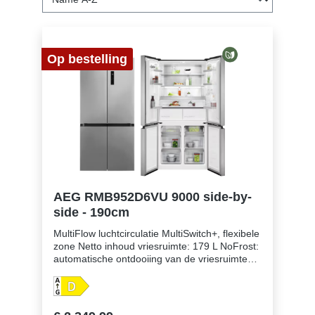
Op bestelling
AEG RMB952D6VU 9000 side-by-
side - 190cm
MultiFlow luchtcirculatie MultiSwitch+, flexibele
zone Netto inhoud vriesruimte: 179 L NoFrost:
automatische ontdooiing van de vriesruimte
Elektronische temperatuurregeling met LED-
indicaties LED interieurverlichting
Geluidsniveau: slechts 39 dB Frostmatic-
functie voor snel invriezen Automatische