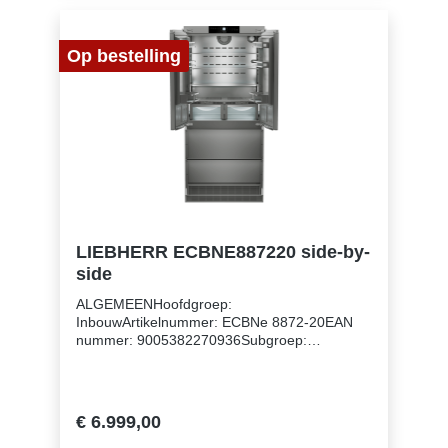
Op bestelling
LIEBHERR ECBNE887220 side-by-
side
ALGEMEENHoofdgroep:
InbouwArtikelnummer: ECBNe 8872-20EAN
nummer: 9005382270936Subgroep:
Koel/vriescombinatiesUitvoering:
PeakNismaat: 203 cmDeurmontage systeem:
deur-op-deursysteemBehuizing:
AntracietMateriaal deur/deksel:
€ 6.999,00
EdelstaalVolume koelgedeelte: 363 lVolume